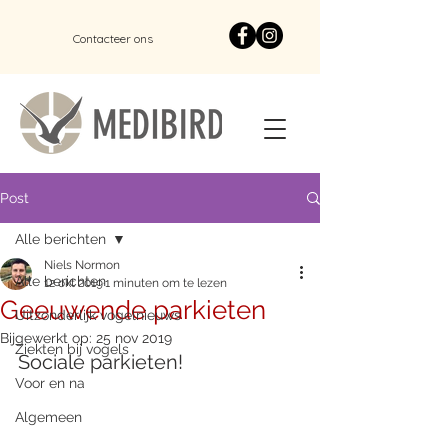
Contacteer ons
Post
Alle berichten
Niels Normon
Alle berichten
12 okt 2019
1 minuten om te lezen
Geeuwende parkieten
Uitzonderlijk vogelnieuws
Bijgewerkt op:
25 nov 2019
Ziekten bij vogels
Sociale parkieten! 
Voor en na
Algemeen